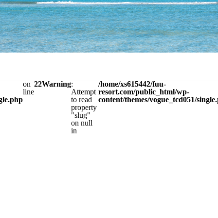
on
22
Warning
:
/home/xs615442/fuu-
line
Attempt
resort.com/public_html/wp-
gle.php
to read
content/themes/vogue_tcd051/single
property
"slug"
on null
in