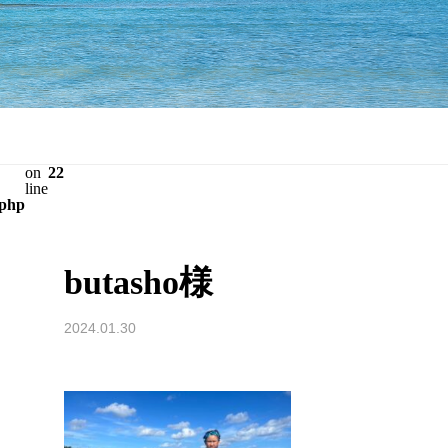
on
22
line
.php
butasho様
2024.01.30