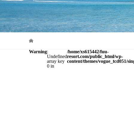
Warning
:
/home/xs615442/fuu-
Undefined
resort.com/public_html/wp-
array key
content/themes/vogue_tcd051/sin
0 in