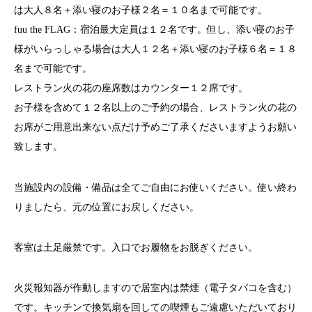
は大人８名＋添い寝のお子様２名＝１０名まで可能です。
fuu the FLAG：宿泊最大定員は１２名です。但し、添い寝のお子
様がいらっしゃる場合は大人１２名＋添い寝のお子様６名＝１８
名まで可能です。
レストラン火の花の座席数はカウンター１２席です。
お子様を含めて１２名以上のご予約の場合、レストラン火の花の
お席がご用意出来ない点だけ予めご了承くださいますようお願い
致します。
当施設内の設備・備品は全てご自由にお使いください。使い終わ
りましたら、元の位置にお戻しください。
客室は土足厳禁です。入口でお履物をお脱ぎください。
火災報知器が作動しますので居室内は禁煙（電子タバコを含む）
です。キッチンで換気扇を回しての喫煙もご遠慮いただいており