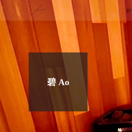
お
碧 Ao